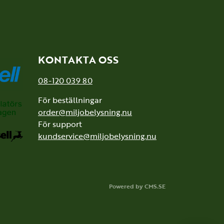
KONTAKTA OSS
08-120 039 80
För beställningar
order@miljobelysning.nu
För support
kundservice@miljobelysning.nu
Powered by CMS.SE