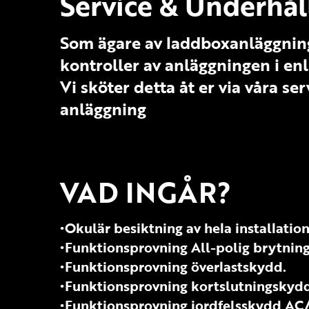
Service & Underhål
Som ägare av laddboxanläggning
kontroller av anläggningen i en
Vi sköter detta åt er via våra s
anläggning
VAD INGÅR?
•Okulär besiktning av hela installatio
•Funktionsprovning All-polig brytning
•Funktionsprovning överlastskydd.
•Funktionsprovning kortslutningskydd
•Funktionsprovning jordfelsskydd AC