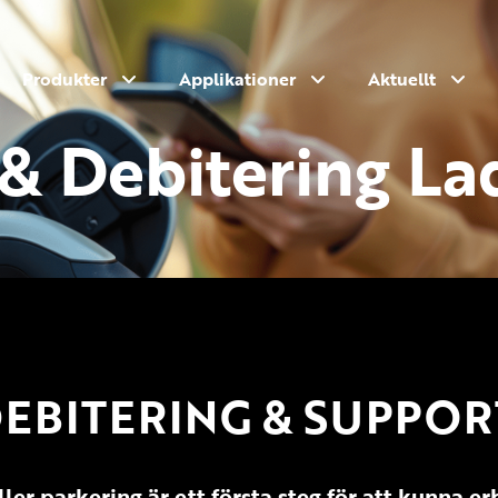
Produkter
Applikationer
Aktuellt
 & Debitering L
EBITERING & SUPPOR
eller parkering är ett första steg för att kunna 