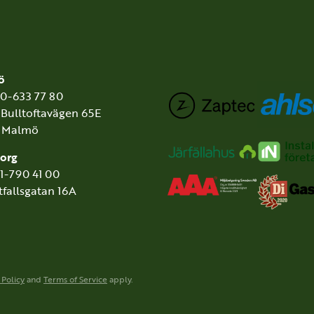
ö
40-633 77 80
 Bulltoftavägen 65E
3 Malmö
org
31-790 41 00
tfallsgatan 16A
 Policy
and
Terms of Service
apply.