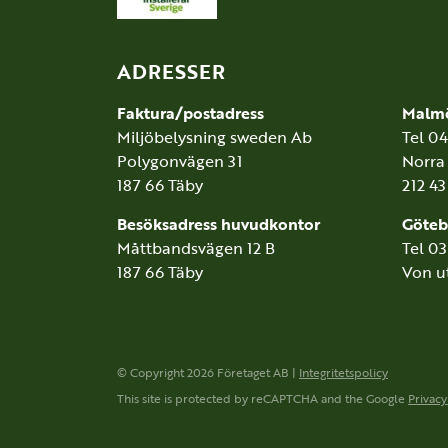
ADRESSER
Faktura/postadress
Malm
Miljöbelysning sweden Ab
Tel 0
Polygonvägen 31
Norra
187 66 Täby
212 4
Besöksadress huvudkontor
Göteb
Måttbandsvägen 12 B
Tel 0
187 66 Täby
Von u
© Copyright 2026 Företaget AB |
Integritetspolicy
This site is protected by reCAPTCHA and the Google
Privacy