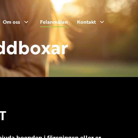
Om oss
Felanmälan
Kontakt
addboxar
T
erbjuda boenden i föreningen eller er