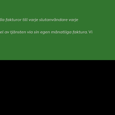
a fakturor till varje slutanvändare varje
el av tjänsten via sin egen månatliga faktura.
Vi