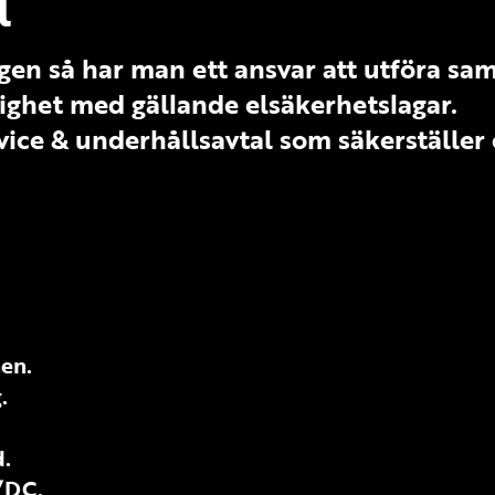
l
en så har man ett ansvar att utföra s
lighet med gällande elsäkerhetslagar.
ervice & underhållsavtal som säkerställer
nen.
.
.
/DC.