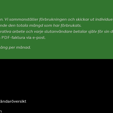
. Vi sammanställer förbrukningen och skickar ut individuell
ande den totala mängd som har förbrukats.
tiva arbete och varje slutanvändare betalar själv för sin d
h PDF-faktura via e-post.
 gång per månad.
ändaröversikt
h