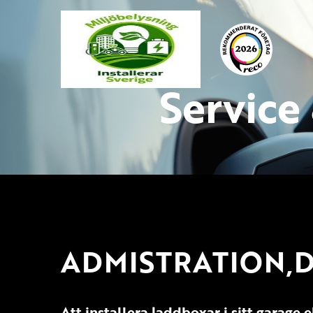
Service
ADMISTRATION,D
Att installera laddboxar i sitt garage 