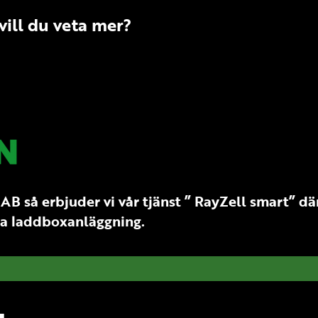
vill du veta mer?
så erbjuder vi vår tjänst ” RayZell smart” där v
iga laddboxanläggning.