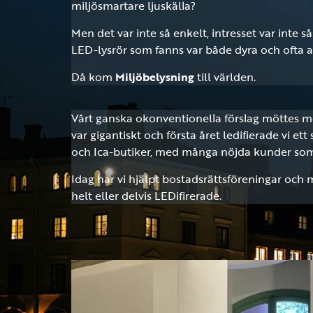
miljösmartare ljuskälla?
Men det var inte så enkelt, intresset var inte
LED-lysrör som fanns var både dyra och ofta av
Då kom
Miljöbelysning
till världen.
Vårt ganska okonventionella förslag möttes 
var gigantiskt och första året ledifierade vi ett
och Ica-butiker, med många nöjda kunder som 
Idag har vi hjälpt bostadsrättsföreningar och 
helt eller delvis LEDifirerade.