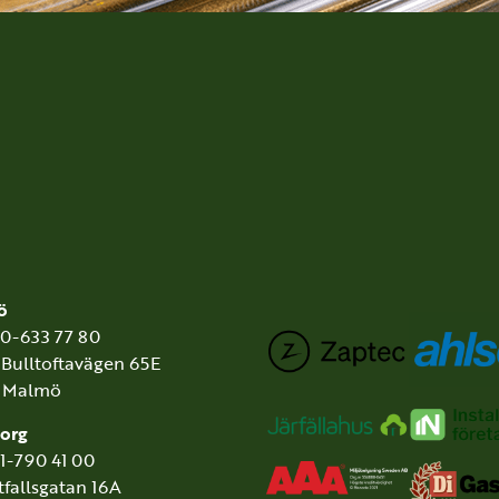
ö
40-633 77 80
 Bulltoftavägen 65E
3 Malmö
org
31-790 41 00
tfallsgatan 16A