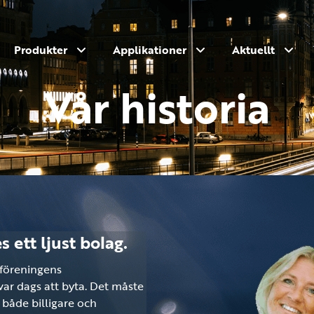
Produkter
Applikationer
Aktuellt
Vår historia
 ett ljust bolag.
gföreningens
var dags att byta. Det måste
t både billigare och