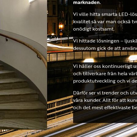
marknaden.
Vi ville hitta smarta LED-lö
kvalitet så var man också tv
onödigt kostsamt.
Vi hittade lösningen – ljusk
dessutom gick de att använd
Vi håller oss kontinuerligt
och tillverkare från hela vä
produktutveckling och vi de
Därför ser vi trender och utv
våra kunder. Allt för att k
och det mest effektivaste 