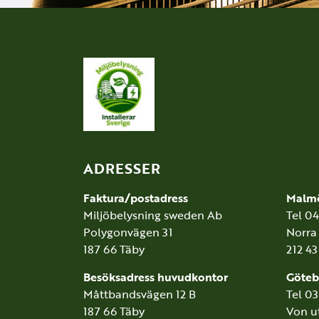
ADRESSER
Faktura/postadress
Malm
Miljöbelysning sweden Ab
Tel 0
Polygonvägen 31
Norra
187 66 Täby
212 4
Besöksadress huvudkontor
Göteb
Måttbandsvägen 12 B
Tel 0
187 66 Täby
Von u