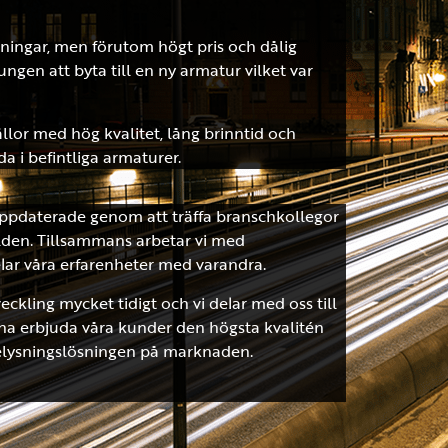
sningar, men förutom högt pris och dålig
ungen att byta till en ny armatur vilket var
ällor med hög kvalitet, lång brinntid och
a i befintliga armaturer.
 uppdaterade genom att träffa branschkollegor
rlden. Tillsammans arbetar vi med
lar våra erfarenheter med varandra.
eckling mycket tidigt och vi delar med oss till
unna erbjuda våra kunder den högsta kvalitén
belysningslösningen på marknaden.