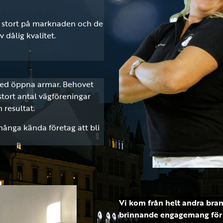
 så stort på marknaden och de
 dålig kvalitet.
med öppna armar. Behovet
 stort antal vägföreningar
resultat.
många kända företag att bli
Vi kom från helt andra brans
brinnande engagemang för at