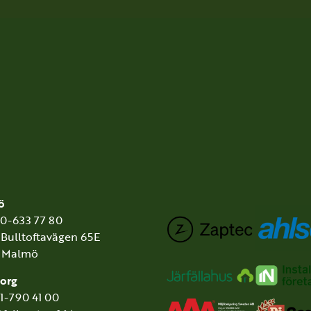
ö
40-633 77 80
 Bulltoftavägen 65E
3 Malmö
org
31-790 41 00