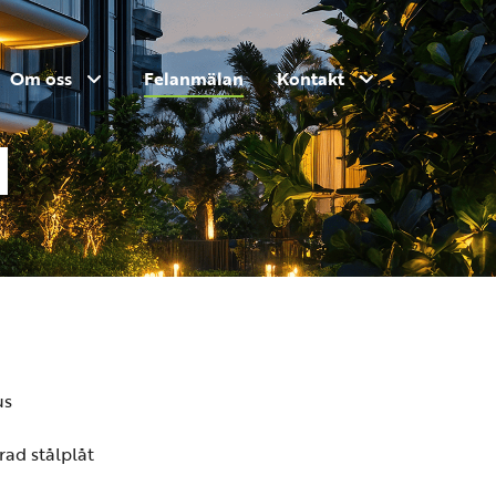
Om oss
Felanmälan
Kontakt
d
us
ad stålplåt