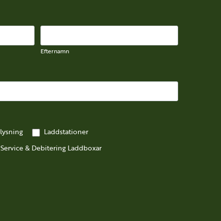
Efternamn
Efternamn
ysning
Laddstationer
Service & Debitering Laddboxar