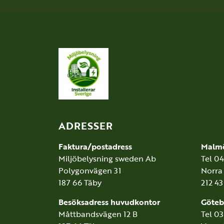
ADRESSER
Faktura/postadress
Malm
Miljöbelysning sweden Ab
Tel 0
Polygonvägen 31
Norra
187 66 Täby
212 4
Besöksadress huvudkontor
Göteb
Måttbandsvägen 12 B
Tel 0