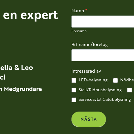
 en expert
Kontakt
Namn
*
Förnamn
Förnamn
Brf namn/företag
ella & Leo
Intresserad av
ci
LED-belysning
Nödbel
h Medgrundare
Stall/Ridhusbelysning
Serviceavtal Gatubelysning
NÄSTA