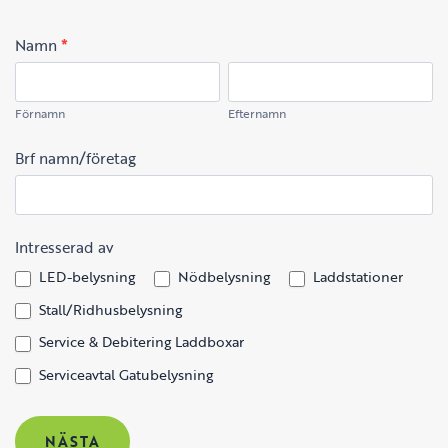
Kontakt
Namn
*
Förnamn
Efternamn
Förnamn
Efternamn
Brf namn/företag
Intresserad av
LED-belysning
Nödbelysning
Laddstationer
Stall/Ridhusbelysning
Service & Debitering Laddboxar
Serviceavtal Gatubelysning
NÄSTA