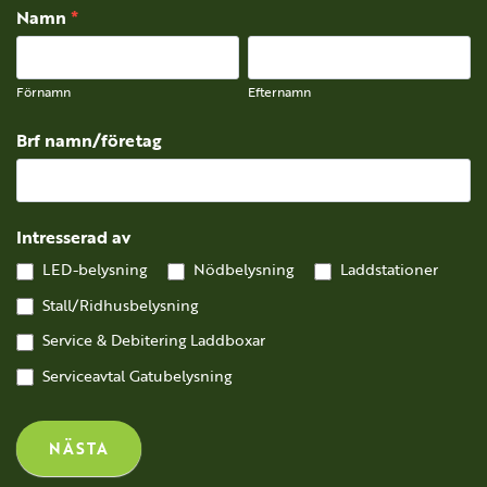
Kontakt
Namn
*
Förnamn
Efternamn
Förnamn
Efternamn
Brf namn/företag
Intresserad av
LED-belysning
Nödbelysning
Laddstationer
Stall/Ridhusbelysning
Service & Debitering Laddboxar
Serviceavtal Gatubelysning
NÄSTA