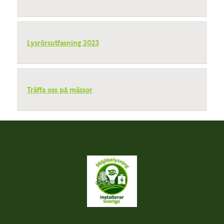
Lysrörsutfasning 2023
Träffa oss på mässor